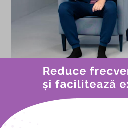
Reduce frecve
și facilitează 