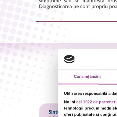
simptome sau se manifestă brusc
Diagnosticarea pe cont propriu poat
Consimțământ
Utilizarea responsabilă a da
Noi și
cei 1022 de parteneri
tehnologii precum modulele 
®
Sintusin
sirop protejează muc
oferi publicitate și conținut