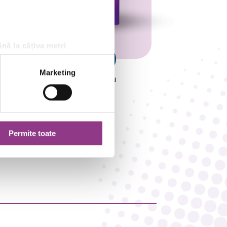
ână la câțiva metri
fice (amprentare)
referințele la
secțiunea cu
Marketing
na C
Cimbru
ookie.
e rețele sociale și pentru a
de analize informații cu
oferite de dvs. sau culese în
Permite toate