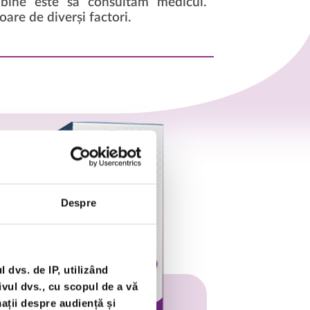
 bine este să consultăm medicul.
are de diverși factori.
Despre
dvs. de IP, utilizând
vul dvs., cu scopul de a vă
mații despre audiență și