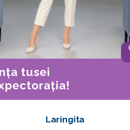
nța tusei
expectorația!
Laringita