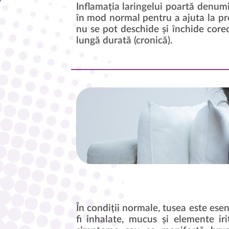
Inflamația laringelui poartă denumir
în mod normal pentru a ajuta la pro
nu se pot deschide și închide corec
lungă durată (cronică).
În condiții normale, tusea este ese
fi inhalate, mucus și elemente iri