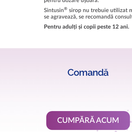
pentru dozare ușoară.
®
Sintusin
sirop nu trebuie utilizat 
se agravează, se recomandă consul
Pentru adulți și copii peste 12 ani.
Comandă
CUMPĂRĂ ACUM