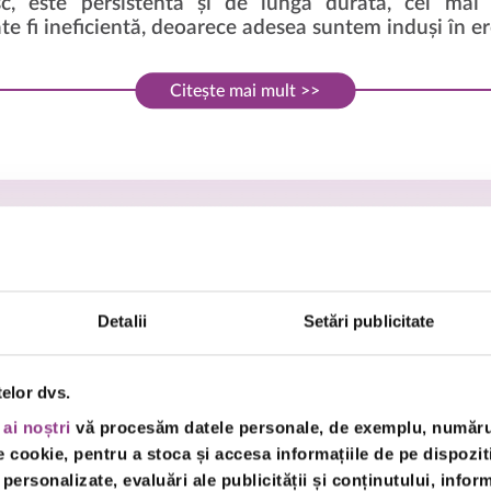
, este persistentă și de lungă durată, cel mai
e fi ineficientă, deoarece adesea suntem induși în ero
Citește mai mult >>
Detalii
Setări publicitate
telor dvs.
 ai noștri
vă procesăm datele personale, de exemplu, numărul 
cookie, pentru a stoca și accesa informațiile de pe dispoziti
oasa de influența nocivă a factorilor
 personalizate, evaluări ale publicității și conținutului, infor