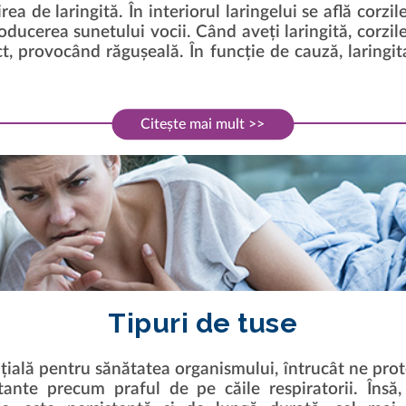
ea de laringită. În interiorul laringelui se află corzil
ducerea sunetului vocii. Când aveți laringită, corzil
t, provocând răgușeală. În funcție de cauză, laringi
Citește mai mult >>
Tipuri de tuse
nțială pentru sănătatea organismului, întrucât ne prot
tante precum praful de pe căile respiratorii. Însă