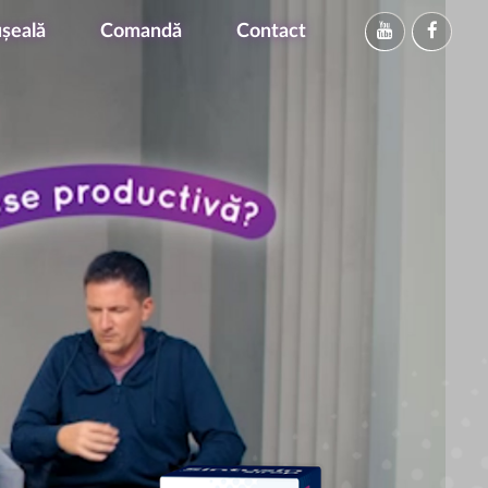
ușeală
Comandă
Contact